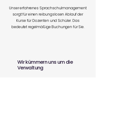
Unser erfahrenes Sprachschulmanagement
sorgt für einen reibungslosen Ablauf der
Kurse für Dozenten und Schüler. Das
bedeutet regelmäßige Buchungen für Sie.
Wir kümmern uns um die
Verwaltung
Einfaches Buchungssystem für Studenten.
Pünktliche Bezahlung der Tutoren.
Sie müssen lediglich Ihre Verfügbarkeit
verschlüsseln.
Bewerben Sie sich, um Teil unseres