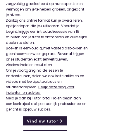
zorgvuldig geselecteerd op hun expertise en
vermogen om je te helpen groeien, ongeacht
je niveau.
Dankzij ons online format kun je overal leren,
op tijdstippen die jou uitkomen. Voordat je
begint, krijg je een introductiesessie van 15
minuten om je tutor te ontmoeten en duidelijke
doelen te stellen.
Boeken is eenvoudig, met vaste tijdsblokken en
geen heen-en-weer gepraat. Bovenal krijgen
onze studenten echt zelfvertrouwen,
vloeiendheid en resultaten.
Om je voortgang na de lessen te
ondersteunen, delen we ook korte artikelen en
video's met leertips, taaltrucs en
studiestrategieën.
Bekijk onze blog voor
inzichten en advies.
Meld je aan bij TutorPortal.Pro en begin aan
een leertraject dat persoonlijk, professioneel en
gericht is op jouw succes.
Vind uw tutor